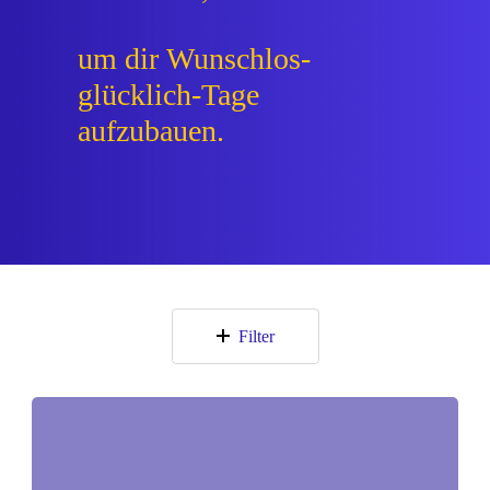
um dir Wunschlos-
glücklich-Tage
aufzubauen.
Filter