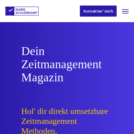
Skip
Men
to
Kontaktier‘ mich
main
content
Dein
Zeitmanagement
Magazin
Hol' dir direkt umsetzbare
Zeitmanagement
Methoden,