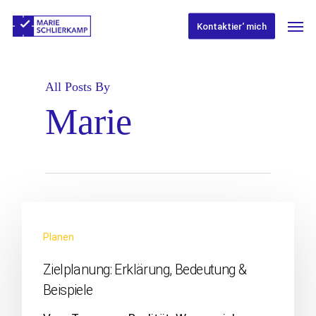
Skip
Men
to
Kontaktier‘ mich
main
content
All Posts By
Marie
Planen
Zielplanung: Erklärung, Bedeutung &
Beispiele